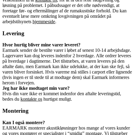
løsning på problemet. I påbudssager er det ofte nødvendigt, at
foretage før- og eftermålinger af de rumakustiske forhold. Du kan
eventuelt læse mere omkring lovgivningen på området på
arbejdstilsynets
hjemmeside
.
Levering
Hvor hurtig bliver mine varer leveret?
Earmark sender de bestilte varer i løbet af senest 10-14 arbejdsdage.
Lagervarer kan dog leveres indenfor 2 hverdage. Alle ordrer leveres
på hverdage i dagtimerne. Det tilstræbes, at varen leveres på den
aftalte dato, men Earmark kan ikke udelukke, at der kan ske fejl, så
varen bliver forsinket. Hvis varerne må stilles i carport eller lignende
(hvis ingen er til stede til at modtage dem) skal Earmark informeres
herom i forvejen.
Jeg har ikke modtaget min vare?
Hvis din vare ikke er kommet indenfor den aftalte leveringstid,
bedes du
kontakte os
hurtigst muligt.
Montering
Kan I også montere?
EARMARK monterer akustikløsninger hos mange af vores kunder
og vores montører er specialister i “smidig” montage. Vi tilstræber