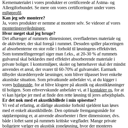
Kernematerialet i vores produkter er certificerede af Astma- og
Allergiforbundet. Se mere om vores certificeringer under vores
miljøprofil
.
Kan jeg selv montere?
Ja, vores produkter er nemme at montere selv. Se videoer af vores
monteringsvejledninger.
Hvor meget skal jeg bruge?
Det afhænger af rummets dimensioner, overfladernes materiale og
de aktiviteter, der skal foregå i rummet. Desuden spiller placeringen
af absorbenterne en stor rolle i forhold til løsningens effektivitet.
Som tommelfingerregel siger man f.eks., at 20-30 % af rummets
gulvareal skal beklædes med effektivt absorberende materiale i
private boliger. I kontormiljøer, skoler og børnehaver skal der mindst
anvendes et areal, der svarer til 60-70% af gulvarealet. Earmark
tilbyder skræddersyede læsninger, som bliver tilpasset hver enkelte
akustiske situation. Som privatkunde anbefaler vi, at du kigger i
vores
boligguide
, for at blive klogere på akustik og akustikløsninger
til boligen. Som erhvervskunde anbefaler vi, at I
kontakter os
, for at
vi kan hjælpe jer med at finde den rette løsning til jeres arbejdsplads.
Er det nok med et akustikbillede i min spisestue?
Vi ved af erfaring, at dårlige akustiske forhold sjældent kan løses
med et enkelt akustikbillede. Den optimale fremgangsmåde for
støjdæmpning er, at anvende absorbenter i flere dimensioner, dvs.
både i loftet samt på rummets kritiske vægflader. Mange private
boligejere vælger en akustisk zoneløsning, hvor der monteres