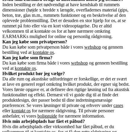
Inden bestilling er det nødvendigt at have kendskab til rummets
dimensioner (højde x bredde x længde, overfladernes material (gips,
beton, træ, glas m.m., rummets funktioner og en beskrivelse af den
oplevede problemstilling. Det er desuden en stor hjælp for os, at se
rummet på foto eller via en kort videooptagelse. Du er altid
velkommen til at kontakte os for at høre nærmere omkring
EARMARKs mulighed for online og personlig rådgivning.
Kan jeg købe som privatperson?
Du kan købe som privatperson både i vores
webshop
og gennem
bestilling ved at
kontakte os
.
Kan jeg købe som firma?
Du kan købe som firma både i vores
webshop
og gennem bestilling
ved at
kontakte os
.
Hvilket produkt bør jeg vælge?
Da alle rum og akustiske udfordringer er forskellige, er det er svært
at lave en generel regel omkring hvilket produkt, der egner sig bedst.
Vores første opgave er, at definere den rigtige løsning ud fra akustisk
funktionalitet og effekt. Dernæst vil vi guide dig til at finde det
produktdesign, der passer bedst til dine indretningsmæssige
præferencer. Se vores løsninger til private og erhverv under
cases
eller
kontakt os
for nærmere rådgivning. Til private personer
anbefaler, vi vores
boligguide
for nærmere information.
Hvis min arbejdsplads har fået et påbud?
Hvis din arbejdsplads eller virksomhed har fået påbud, er du
velkommen til at
kontakte os
, for at få den rette rådgivning og