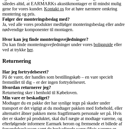
således altid, at EARMARKs akustikmontager er til mindst mulig
gene for vores kunder.
Kontakt os
for at høre nærmere omkring
montering og pris.
Følger der monteringsbeslag med?
Ja, ved alle vores produkter medfølger monteringsbeslag eller andre
nødvendige komponenter til montagen.
Hvor kan jeg finde monteringsvejledninger?
Du kan finde monteringsvejledninger under vores
boligguide
eller
ved at trykke
her
.
Returnering
Har jeg fortrydelsesret?
På de varer, der handles som bestillingskøb – en vare specielt
fremstillet til dig – er der ingen fortrydelsesret.
Hvordan returnerer jeg?
Returnering sker i henhold til Købeloven.
Min vare er beskadiget?
Modtager du en pakke der har synlige tegn på skader under
transport er det vigtigt at du modtager pakken med forbehold, eller
alternativt åbner pakken mens fragtfirmaets personale ser på. Hvis
der er skader på produktet, skal du/I nægte at modtage varerne, og
efterfølgende informere Earmark herom og fremsende et billede af
forsendelseskassen samt de beskadigede varer (Hvis varerne er