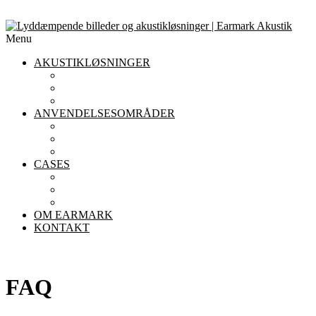
Menu
AKUSTIKLØSNINGER
AKUSTIKLOFTER
AKUSTIKPANELER TIL VÆGGE
AFSKÆRMNING
ANVENDELSESOMRÅDER
AKUSTIK I KONTORET
AKUSTIK I INSTITUTIONER
AKUSTIK I RESTAURANTER
CASES
KONTOR
INSTITUTIONER
RESTAURANTER
OM EARMARK
KONTAKT
FAQ