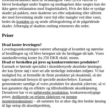
blevet beskadiget under fragten og modtagelsen ikke nægtes kan der
ikke gøres reklamation mod fragtselskabet). Hvis der ikke er synlige
skader på pakken, men skaderne ses efter udpakning eller såfremt
der mod forventning skulle være fejl eller mangler ved dine varer,
bedes du
kontakte os
og sende affotografering af de pågældende
skader. Afhængig af skadens omfang returneres din ordre.
Priser
Hvad koster leveringen?
Leveringsomkostningen varierer afhængigt af kvantitet og størrelse
af bestillingen og vil blive beregnet når du færdiggør dit køb. Vores
standardlevering koster fra 250 DKR ekskl. moms.
Hvad er forskellen på jeres og konkurrenternes produkter?
Earmark er førende specialist i skræddersyede akustiske løsninger,
der kan fjerne støj i stort set alle tænkelige indendørs miljøer. Vi har
mulighed for, at fremstille de fleste produkter på eksaktmål, så der
tages maksimalt hensyn til specielle ønsker/behov. Earmark
gennemtester samtlige af vores produkter for akustisk ydeevne, så vi
kan garantere dig en effektiv og tilfredsstillende akustikløsning.
Derudover har vi en
miljøvenlig produktion
, konkurrencedygtige
priser,
dedikerede og erfarne rådgivere
og
nemme
monteringsløsninger
– alt sammen for at sikre dig den bedste løsning
til lige netop dit akustikproblem.