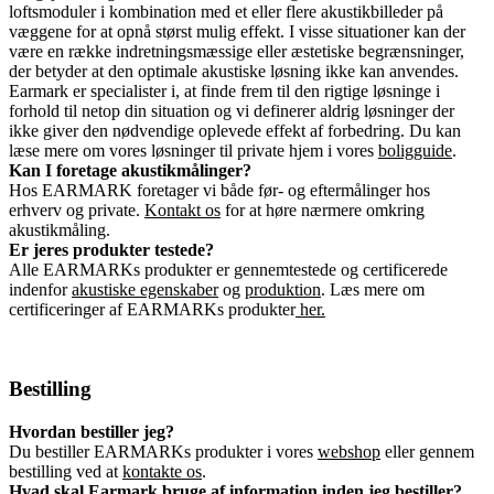
loftsmoduler i kombination med et eller flere akustikbilleder på
væggene for at opnå størst mulig effekt. I visse situationer kan der
være en række indretningsmæssige eller æstetiske begrænsninger,
der betyder at den optimale akustiske løsning ikke kan anvendes.
Earmark er specialister i, at finde frem til den rigtige løsninge i
forhold til netop din situation og vi definerer aldrig løsninger der
ikke giver den nødvendige oplevede effekt af forbedring. Du kan
læse mere om vores løsninger til private hjem i vores
boligguide
.
Kan I foretage akustikmålinger?
Hos EARMARK foretager vi både før- og eftermålinger hos
erhverv og private.
Kontakt os
for at høre nærmere omkring
akustikmåling.
Er jeres produkter testede?
Alle EARMARKs produkter er gennemtestede og certificerede
indenfor
akustiske egenskaber
og
produktion
. Læs mere om
certificeringer af EARMARKs produkter
her.
Bestilling
Hvordan bestiller jeg?
Du bestiller EARMARKs produkter i vores
webshop
eller gennem
bestilling ved at
kontakte os
.
Hvad skal Earmark bruge af information inden jeg bestiller?