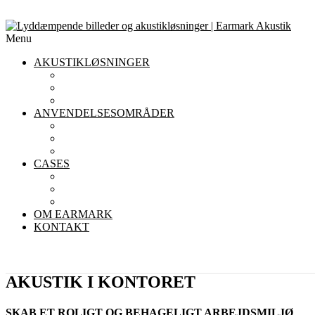
Menu
AKUSTIKLØSNINGER
AKUSTIKLOFTER
AKUSTIKPANELER TIL VÆGGE
AFSKÆRMNING
ANVENDELSESOMRÅDER
AKUSTIK I KONTORET
AKUSTIK I INSTITUTIONER
AKUSTIK I RESTAURANTER
CASES
KONTOR
INSTITUTIONER
RESTAURANTER
OM EARMARK
KONTAKT
AKUSTIK I KONTORET
SKAB ET ROLIGT OG BEHAGELIGT ARBEJDSMILJØ