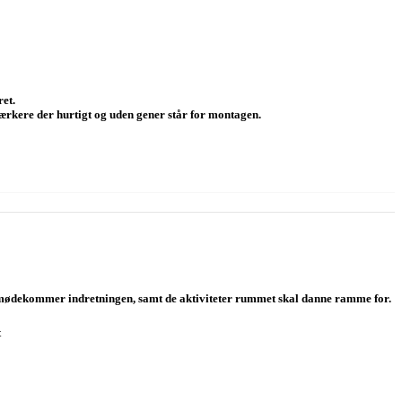
et.
dværkere der hurtigt og uden gener står for montagen.
der imødekommer indretningen, samt de aktiviteter rummet skal danne ramme for.
t