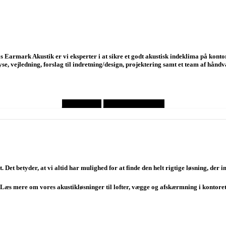
s Earmark Akustik er vi eksperter i at sikre et godt akustisk indeklima på kontor
yse, vejledning, forslag til indretning/design, projektering samt et team af hån
Få et tilbud
se PRODUKTER
t. Det betyder, at vi altid har mulighed for at finde den helt rigtige løsning, 
Læs mere om vores akustikløsninger til lofter, vægge og afskærmning i kontore