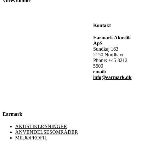
Vores kontor
White text
Kontakt
Earmark Akustik
ApS
Sundkaj 163
2150 Nordhavn
Phone: +45 3212
5509
email:
info@earmark.dk
Earmark
AKUSTIKLØSNINGER
ANVENDELSESOMRÅDER
MILJØPROFIL