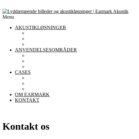
Menu
AKUSTIKLØSNINGER
AKUSTIKLOFTER
AKUSTIKPANELER TIL VÆGGE
AFSKÆRMNING
ANVENDELSESOMRÅDER
AKUSTIK I KONTORET
AKUSTIK I INSTITUTIONER
AKUSTIK I RESTAURANTER
CASES
KONTOR
INSTITUTIONER
RESTAURANTER
OM EARMARK
KONTAKT
Kontakt os