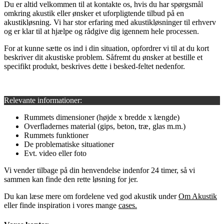
Du er altid velkommen til at kontakte os, hvis du har spørgsmål
omkring akustik eller ønsker et uforpligtende tilbud på en
akustikløsning. Vi har stor erfaring med akustikløsninger til erhverv
og er klar til at hjælpe og rådgive dig igennem hele processen.
For at kunne sætte os ind i din situation, opfordrer vi til at du kort
beskriver dit akustiske problem. Såfremt du ønsker at bestille et
specifikt produkt, beskrives dette i besked-feltet nedenfor.
Relevante informationer:
Rummets dimensioner (højde x bredde x længde)
Overfladernes material (gips, beton, træ, glas m.m.)
Rummets funktioner
De problematiske situationer
Evt. video eller foto
Vi vender tilbage på din henvendelse indenfor 24 timer, så vi
sammen kan finde den rette løsning for jer.
Du kan læse mere om fordelene ved god akustik under
Om Akustik
eller finde inspiration i vores mange
cases.