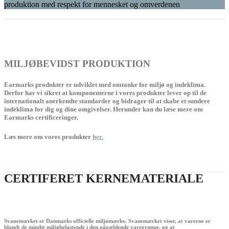
produktion med respekt for mennesket og omverdenen
MILJØBEVIDST PRODUKTION
Earmarks produkter er udviklet med omtanke for miljø og indeklima.
Derfor har vi sikret at komponenterne i vores produkter lever op til de
internationalt anerkendte standarder og bidrager til at skabe et sundere
indeklima for dig og dine omgivelser. Herunder kan du læse mere om
Earmarks certificeringer.
Læs mere om vores produkter
her.
CERTIFERET KERNEMATERIALE
Svanemærket er Danmarks officielle miljømærke. Svanemærket viser, at varerne er
blandt de mindst miljøbelastende i den pågældende varegruppe, og at