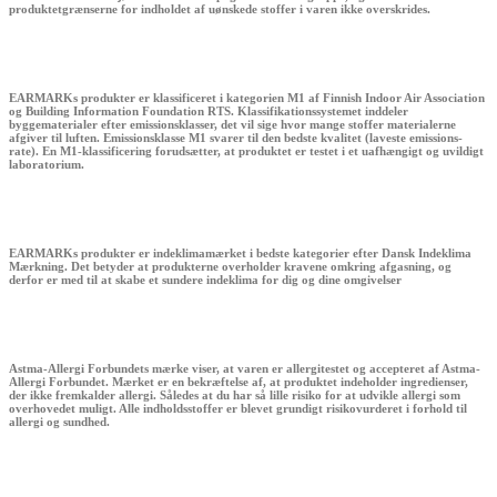
produktetgrænserne for indholdet af uønskede stoffer i varen ikke overskrides.
EARMARKs produkter er klassificeret i kategorien M1 af Finnish Indoor Air Association
og Building Information Foundation RTS. Klassifikationssystemet inddeler
byggematerialer efter emissionsklasser, det vil sige hvor mange stoffer materialerne
afgiver til luften. Emissionsklasse M1 svarer til den bedste kvalitet (laveste emissions-
rate). En M1-klassificering forudsætter, at produktet er testet i et uafhængigt og uvildigt
laboratorium.
EARMARKs produkter er indeklimamærket i bedste kategorier efter Dansk Indeklima
Mærkning. Det betyder at produkterne overholder kravene omkring afgasning, og
derfor er med til at skabe et sundere indeklima for dig og dine omgivelser
Astma-Allergi Forbundets mærke viser, at varen er allergitestet og accepteret af Astma-
Allergi Forbundet. Mærket er en bekræftelse af, at produktet indeholder ingredienser,
der ikke fremkalder allergi. Således at du har så lille risiko for at udvikle allergi som
overhovedet muligt. Alle indholdsstoffer er blevet grundigt risikovurderet i forhold til
allergi og sundhed.