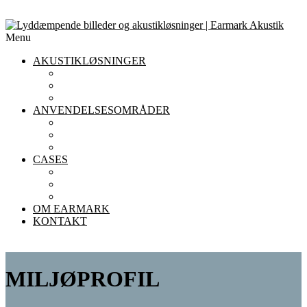
Menu
AKUSTIKLØSNINGER
AKUSTIKLOFTER
AKUSTIKPANELER TIL VÆGGE
AFSKÆRMNING
ANVENDELSESOMRÅDER
AKUSTIK I KONTORET
AKUSTIK I INSTITUTIONER
AKUSTIK I RESTAURANTER
CASES
KONTOR
INSTITUTIONER
RESTAURANTER
OM EARMARK
KONTAKT
MILJØPROFIL