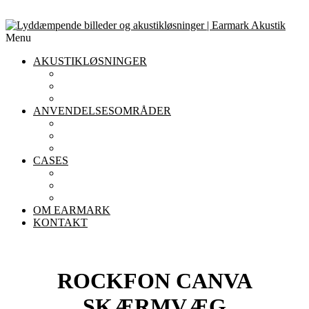
Menu
AKUSTIKLØSNINGER
AKUSTIKLOFTER
AKUSTIKPANELER TIL VÆGGE
AFSKÆRMNING
ANVENDELSESOMRÅDER
AKUSTIK I KONTORET
AKUSTIK I INSTITUTIONER
AKUSTIK I RESTAURANTER
CASES
KONTOR
INSTITUTIONER
RESTAURANTER
OM EARMARK
KONTAKT
ROCKFON CANVA
SKÆRMVÆG