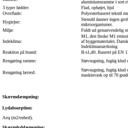
aluminiumsramme i sort el
3 typer fødder:
Flad, ophøjet, hjul
Overflade:
Polyesterbaseret tekstil m
Stenuld danner ingen gro
Hygiejne:
mikroorganismer.
Miljø:
Fuldt ud genanvendelig st
M1, den finske M1
emissi
Indeklima:
af byggematerialer, Dans
Indeklimamærkning
Reaktion på brand:
B-s1,d0. Baseret på EN 1
Rengøring ramme:
Støvsugning, fugtig klud
Støvsugning, fugtig klud 
Rengøring lærred:
maskinvask op til 70 grad
Skærmdæmpning:
Lydabsorption:
Aeq (m2/enhed).
Skærmlyddæmpning: