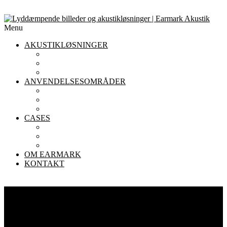
Menu
AKUSTIKLØSNINGER
AKUSTIKLOFTER
AKUSTIKPANELER TIL VÆGGE
AFSKÆRMNING
ANVENDELSESOMRÅDER
AKUSTIK I KONTORET
AKUSTIK I INSTITUTIONER
AKUSTIK I RESTAURANTER
CASES
KONTOR
INSTITUTIONER
RESTAURANTER
OM EARMARK
KONTAKT
GOD AKUSTIK TIL ALLE