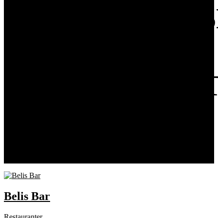
AKUSTIKLØS
TIL
RESTAURAN
Find inspiration til din akustikløsning i vores mange
restaurantprojekter.
Se effektive løsninger, som sikrer den gode stemning.
Belis Bar
Restauranter