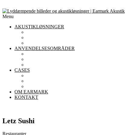
Menu
AKUSTIKLØSNINGER
AKUSTIKLOFTER
AKUSTIKPANELER TIL VÆGGE
AFSKÆRMNING
ANVENDELSESOMRÅDER
AKUSTIK I KONTORET
AKUSTIK I INSTITUTIONER
AKUSTIK I RESTAURANTER
CASES
KONTOR
INSTITUTIONER
RESTAURANTER
OM EARMARK
KONTAKT
Letz Sushi
Restauranter