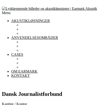
Menu
AKUSTIKLØSNINGER
AKUSTIKLOFTER
AKUSTIKPANELER TIL VÆGGE
AFSKÆRMNING
ANVENDELSESOMRÅDER
AKUSTIK I KONTORET
AKUSTIK I INSTITUTIONER
AKUSTIK I RESTAURANTER
CASES
KONTOR
INSTITUTIONER
RESTAURANTER
OM EARMARK
KONTAKT
Dansk Journalistforbund
Kantine / Kontor