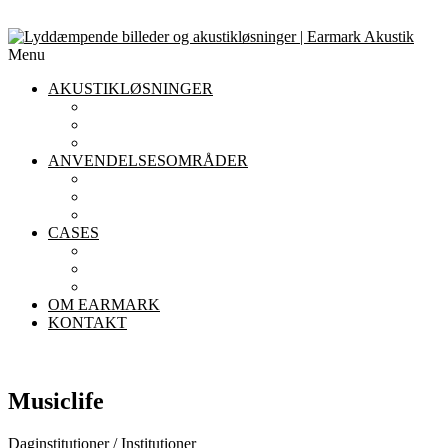
Menu
AKUSTIKLØSNINGER
AKUSTIKLOFTER
AKUSTIKPANELER TIL VÆGGE
AFSKÆRMNING
ANVENDELSESOMRÅDER
AKUSTIK I KONTORET
AKUSTIK I INSTITUTIONER
AKUSTIK I RESTAURANTER
CASES
KONTOR
INSTITUTIONER
RESTAURANTER
OM EARMARK
KONTAKT
Musiclife
Daginstitutioner / Institutioner