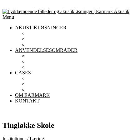
Menu
AKUSTIKLØSNINGER
AKUSTIKLOFTER
AKUSTIKPANELER TIL VÆGGE
AFSKÆRMNING
ANVENDELSESOMRÅDER
AKUSTIK I KONTORET
AKUSTIK I INSTITUTIONER
AKUSTIK I RESTAURANTER
CASES
KONTOR
INSTITUTIONER
RESTAURANTER
OM EARMARK
KONTAKT
Tingløkke Skole
Institutioner / Læring