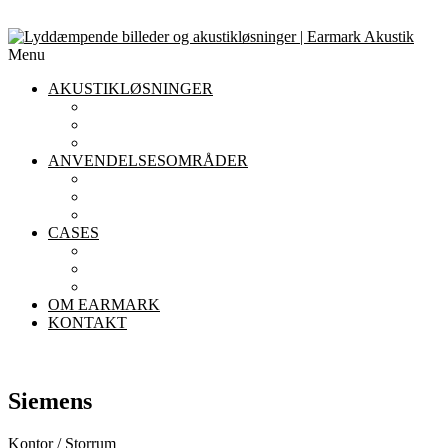
Menu
AKUSTIKLØSNINGER
AKUSTIKLOFTER
AKUSTIKPANELER TIL VÆGGE
AFSKÆRMNING
ANVENDELSESOMRÅDER
AKUSTIK I KONTORET
AKUSTIK I INSTITUTIONER
AKUSTIK I RESTAURANTER
CASES
KONTOR
INSTITUTIONER
RESTAURANTER
OM EARMARK
KONTAKT
Siemens
Kontor / Storrum