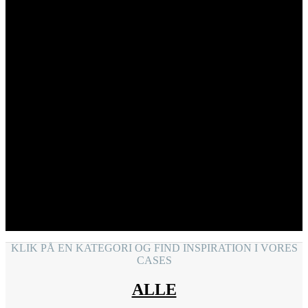
Find inspiration til din akustikløsning i vores mange projekter.
Se effektive løsninger i kontoret, institutionen og restauranten.
KLIK PÅ EN KATEGORI OG FIND INSPIRATION I VORES
CASES
ALLE