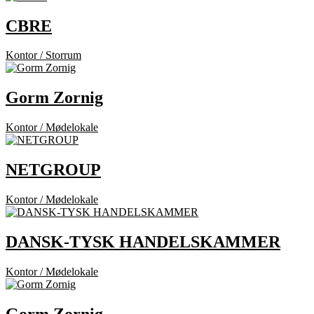
CBRE
Kontor / Storrum
Gorm Zornig
Kontor / Mødelokale
NETGROUP
Kontor / Mødelokale
DANSK-TYSK HANDELSKAMMER
Kontor / Mødelokale
Gorm Zornig