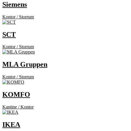
Siemens
Kontor / Storrum
SCT
Kontor / Storrum
MLA Gruppen
Kontor / Storrum
KOMFO
Kantine / Kontor
IKEA