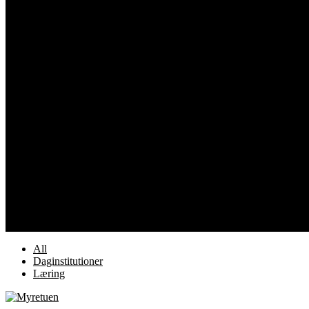
Find inspiration til din akustikløsning i vores mang
Se effektive løsninger i daginstitutioner, skoler, U
All
Daginstitutioner
Læring