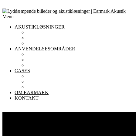
Menu
AKUSTIKLØSNINGER
AKUSTIKLOFTER
AKUSTIKPANELER TIL VÆGGE
AFSKÆRMNING
ANVENDELSESOMRÅDER
AKUSTIK I KONTORET
AKUSTIK I INSTITUTIONER
AKUSTIK I RESTAURANTER
CASES
KONTOR
INSTITUTIONER
RESTAURANTER
OM EARMARK
KONTAKT
God akustik til alle
Akustikløsninger til Institutio